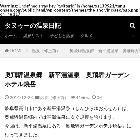
Warning
: Undefined array key "twitterId" in
/home/xs139921/tanu-
onsen.com/public_html/wp-content/themes/the-thor/inc/seo/ogp.php
on line
117
タヌゥーの温泉日記
ホーム
温泉リスト
子どもと温泉
グルメ
HOME
温泉（修正前）
奥飛騨温泉郷 新平湯温泉 奥飛騨ガ
奥飛騨温泉郷 新平湯温泉 奥飛騨ガーデン
ホテル焼岳
2014-12-28
温泉（修正前）
41view
0件
岐阜県高山市にある新平湯温泉（しんひらゆおんせん）は、
奥飛騨温泉郷内では平湯温泉に次ぐ規模を誇ります。
今回は、新平湯温泉にある「
奥飛騨ガーデンホテル焼岳
」に
行ってきました。