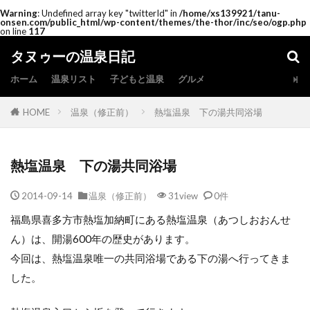
Warning
: Undefined array key "twitterId" in
/home/xs139921/tanu-
onsen.com/public_html/wp-content/themes/the-thor/inc/seo/ogp.php
on line
117
タヌゥーの温泉日記
ホーム
温泉リスト
子どもと温泉
グルメ
HOME
温泉（修正前）
熱塩温泉 下の湯共同浴場
熱塩温泉 下の湯共同浴場
2014-09-14
温泉（修正前）
31view
0件
福島県喜多方市熱塩加納町にある熱塩温泉（あつしおおんせ
ん）は、開湯600年の歴史があります。
今回は、熱塩温泉唯一の共同浴場である下の湯へ行ってきま
した。