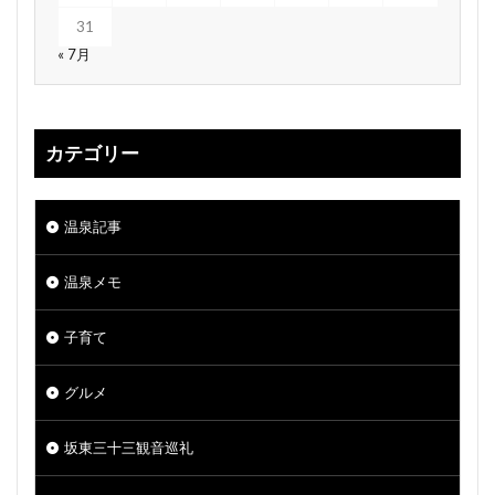
31
« 7月
カテゴリー
温泉記事
温泉メモ
子育て
グルメ
坂東三十三観音巡礼