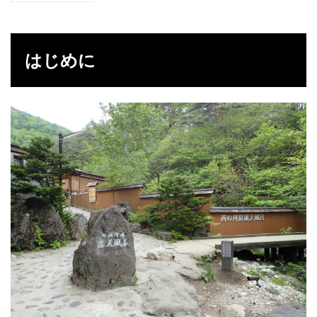
は
じ
め
に
はじめに
2
温
泉
3
感
想
4
デ
ー
タ