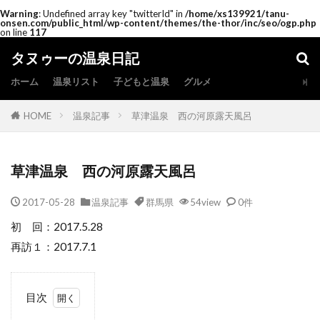
Warning
: Undefined array key "twitterId" in
/home/xs139921/tanu-
onsen.com/public_html/wp-content/themes/the-thor/inc/seo/ogp.php
on line
117
タヌゥーの温泉日記
ホーム
温泉リスト
子どもと温泉
グルメ
HOME
温泉記事
草津温泉 西の河原露天風呂
草津温泉 西の河原露天風呂
2017-05-28
温泉記事
群馬県
54view
0件
初 回：2017.5.28
再訪１：2017.7.1
目次
1