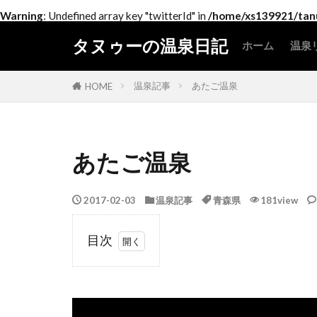
Warning
: Undefined array key "twitterId" in
/home/xs139921/tanu
タヌゥーの温泉日記
ホーム
温泉
北
関
中
近
中
四
九
温泉記事
あたご温泉
HOME
あたご温泉
2017-02-03
温泉記事
青森県
181view
目次
1
は
じ
め