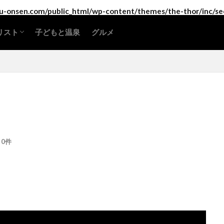
-onsen.com/public_html/wp-content/themes/the-thor/inc/se
リスト
子どもと温泉
グルメ
海道・東北地方
東地方
部地方
畿地方
国地方
国地方
州地方・沖縄
0件