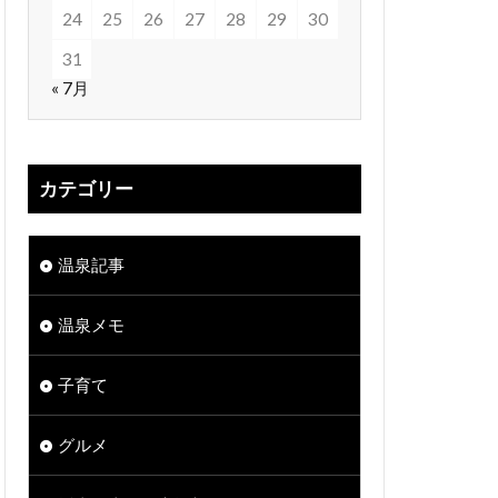
24
25
26
27
28
29
30
31
« 7月
カテゴリー
温泉記事
温泉メモ
子育て
グルメ