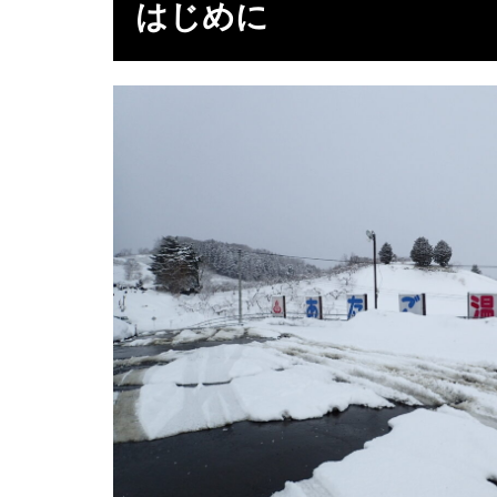
はじめに
に
2
温
泉
3
感
想
4
デ
ー
タ