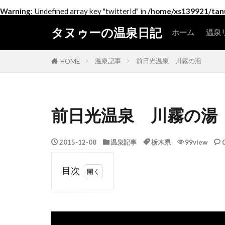
Warning
: Undefined array key "twitterId" in
/home/xs139921/tanu
タヌゥーの温泉日記
ホーム
温泉
北
関
中
近
中
四
九
温泉記事
前日光温泉 川霧の湯
HOME
前日光温泉 川霧の湯
2015-12-08
温泉記事
栃木県
99view
目次
1
は
じ
め