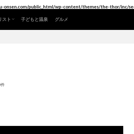
-onsen.com/public_html/wp-content/themes/the-thor/inc/se
リスト
子どもと温泉
グルメ
海道・東北地方
東地方
部地方
畿地方
国地方
国地方
州地方・沖縄
0件