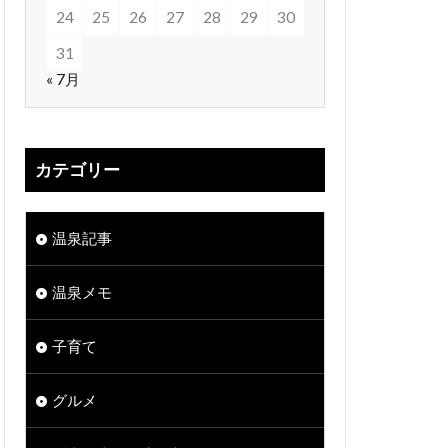
24
25
26
27
28
29
30
31
« 7月
カテゴリー
温泉記事
温泉メモ
子育て
グルメ