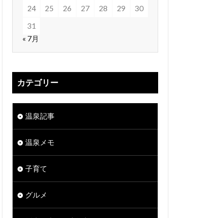
24
25
26
27
28
29
30
31
« 7月
カテゴリー
温泉記事
温泉メモ
子育て
グルメ