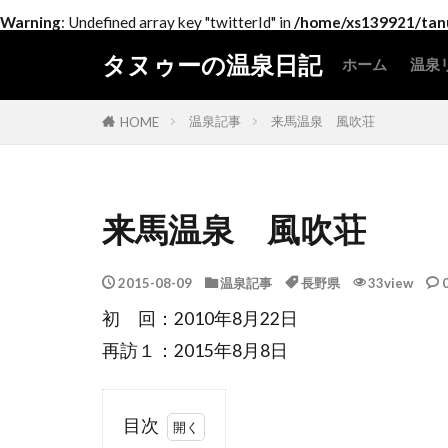
Warning
: Undefined array key "twitterId" in
/home/xs139921/tanu
タヌゥーの温泉日記
ホーム
温泉
北
関
中
近
中
四
九
温泉記事
来馬温泉 風吹荘
HOME
来馬温泉 風吹荘
2015-08-09
温泉記事
長野県
33view
初 回：2010年8月22日
再訪１：2015年8月8日
目次