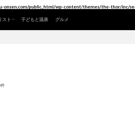
-onsen.com/public_html/wp-content/themes/the-thor/inc/se
リスト
子どもと温泉
グルメ
海道・東北地方
東地方
部地方
畿地方
国地方
国地方
州地方・沖縄
0件