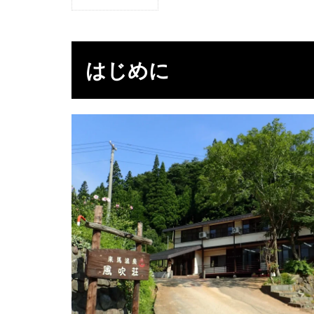
1
は
じ
め
はじめに
に
2
温
泉
3
感
想
4
デ
ー
タ