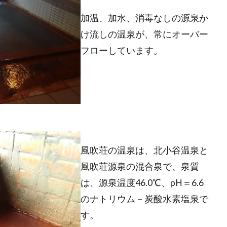
加温、加水、消毒なしの源泉か
け流しの温泉が、常にオーバー
フローしています。
風吹荘の温泉は、北小谷温泉と
風吹荘源泉の混合泉で、泉質
は、源泉温度46.0℃、pH＝6.6
のナトリウム－炭酸水素塩泉で
す。