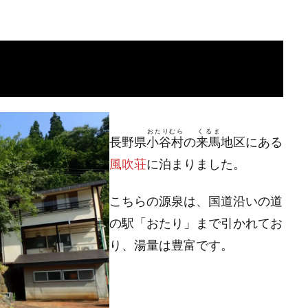
おたりむら
くるま
長野県
小谷村
の
来馬
地区にある
風吹荘
に泊まりました。
こちらの源泉は、国道沿いの道
の駅「おたり」まで引かれてお
り、湯量は豊富です。