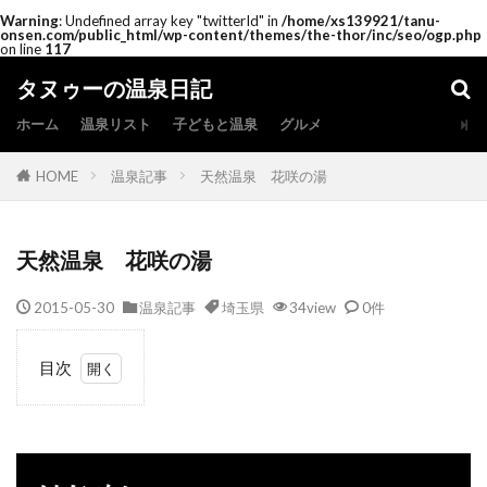
Warning
: Undefined array key "twitterId" in
/home/xs139921/tanu-
onsen.com/public_html/wp-content/themes/the-thor/inc/seo/ogp.php
on line
117
タヌゥーの温泉日記
ホーム
温泉リスト
子どもと温泉
グルメ
HOME
温泉記事
天然温泉 花咲の湯
天然温泉 花咲の湯
2015-05-30
温泉記事
埼玉県
34view
0件
目次
1
は
じ
め
に