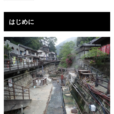
は
じ
め
に
はじめに
2
温
泉
2.1
男性
浴場
2.1.1
内湯
2.1.2
蒸し風
呂
2.1.3
露天
2.2