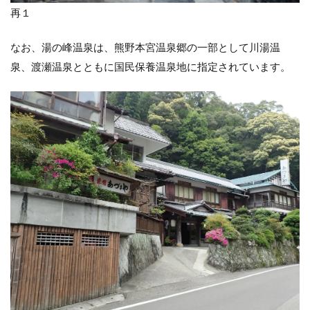
感
再１
想
5
なお、湯の峰温泉は、熊野本宮温泉郷の一部として川湯温
デ
泉、渡瀬温泉とともに国民保養温泉地に指定されています。
ー
タ