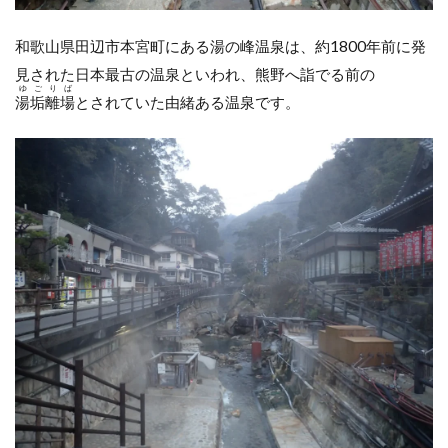
女性
浴場
和歌山県田辺市本宮町にある湯の峰温泉は、約1800年前に発
2.2.1
見された日本最古の温泉といわれ、熊野へ詣でる前の
内湯
ゆごりば
湯垢離場
とされていた由緒ある温泉です。
2.2.2
露天
2.3
貸切
風呂
3
食
事
3.1
夕食
3.2
朝食
4