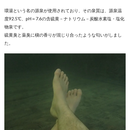
環湯という名の源泉が使用されており、その泉質は、源泉温
度92.5℃、pH＝7.6の含硫黄－ナトリウム－炭酸水素塩・塩化
物泉です。
硫黄臭と薬臭に槇の香りが混じり合ったような匂いがしまし
た。