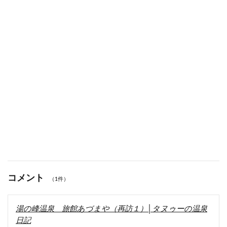
コメント
（1件）
湯の峰温泉 旅館あづまや（再訪１）│タヌゥーの温泉
日記