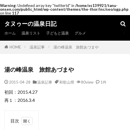
Warning
: Undefined array key "twitterId" in
/home/xs139921/tanu-
onsen.com/public_html/wp-content/themes/the-thor/inc/seo/ogp.php
on line
117
タヌゥーの温泉日記
ホーム
温泉リスト
子どもと温泉
グルメ
HOME
温泉記事
湯の峰温泉 旅館あづまや
湯の峰温泉 旅館あづまや
2015-04-28
温泉記事
和歌山県
80view
1件
初回：2015.4.27
再１：2016.3.4
目次
1