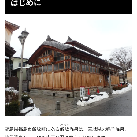
はじめに
2
温
泉
3
感
想
4
デ
ー
タ
いいざか
福島県福島市飯坂町にある
飯坂
温泉は、宮城県の鳴子温泉、