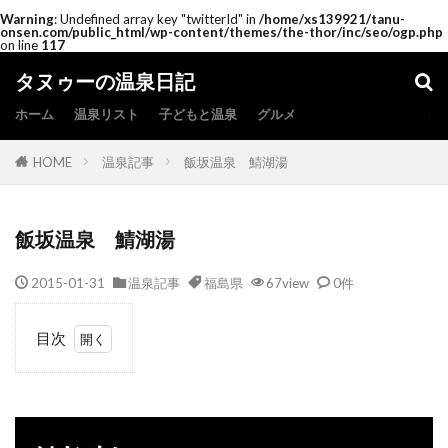
Warning
: Undefined array key "twitterId" in
/home/xs139921/tanu-
onsen.com/public_html/wp-content/themes/the-thor/inc/seo/ogp.php
on line
117
タヌゥーの温泉日記
ホーム
温泉リスト
子どもと温泉
グルメ
HOME
温泉記事
飯坂温泉 鯖湖湯
飯坂温泉 鯖湖湯
2015-01-31
温泉記事
福島県
67view
0件
目次
1
は
じ
め
に