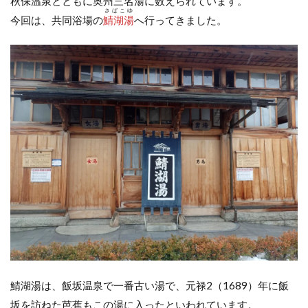
秋保温泉とともに奥州三名湯に数えられています。
さばこゆ
今回は、共同浴場の
鯖湖湯
へ行ってきました。
鯖湖湯は、飯坂温泉で一番古い湯で、元禄2（1689）年に飯
坂を訪ねた芭蕉もこの湯に入ったといわれています。