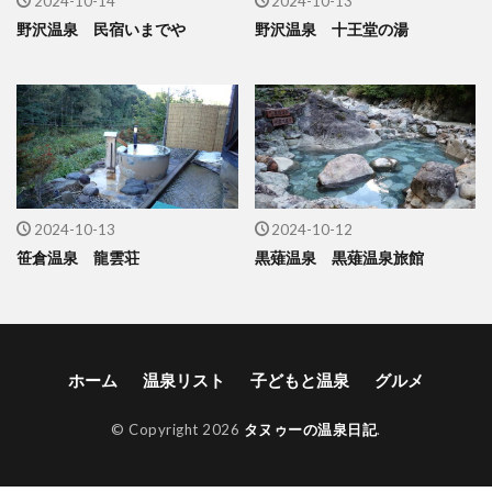
2024-10-14
2024-10-13
野沢温泉 民宿いまでや
野沢温泉 十王堂の湯
2024-10-13
2024-10-12
笹倉温泉 龍雲荘
黒薙温泉 黒薙温泉旅館
ホーム
温泉リスト
子どもと温泉
グルメ
© Copyright 2026
タヌゥーの温泉日記
.