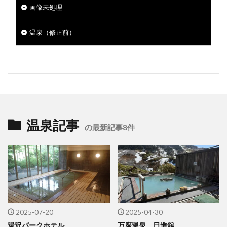
画像未処理
温泉（修正前）
温泉記事
の最新記事8件
2025-07-20
2025-04-30
湯沢パークホテル
万座温泉 日進舘