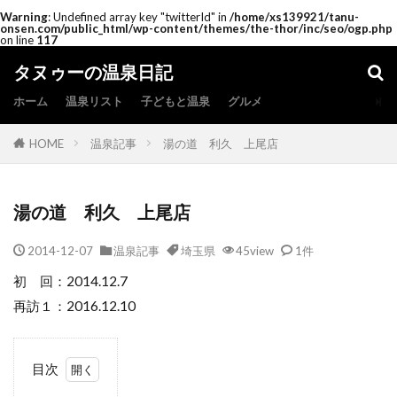
Warning
: Undefined array key "twitterId" in
/home/xs139921/tanu-
onsen.com/public_html/wp-content/themes/the-thor/inc/seo/ogp.php
on line
117
タヌゥーの温泉日記
ホーム
温泉リスト
子どもと温泉
グルメ
HOME
温泉記事
湯の道 利久 上尾店
湯の道 利久 上尾店
2014-12-07
温泉記事
埼玉県
45view
1件
初 回：2014.12.7
再訪１：2016.12.10
目次
1