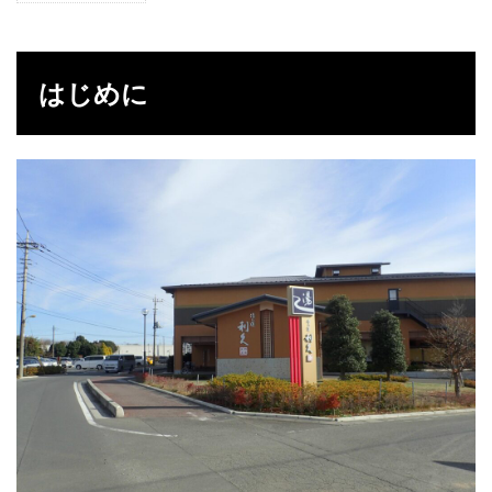
は
じ
め
に
はじめに
2
温
泉
3
感
想
4
デ
ー
タ