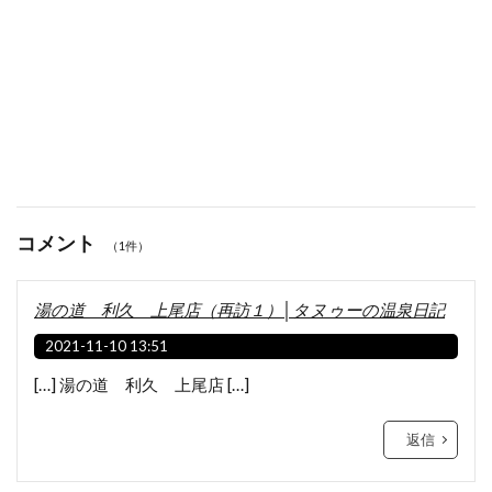
コメント
（1件）
湯の道 利久 上尾店（再訪１）│タヌゥーの温泉日記
2021-11-10 13:51
[…] 湯の道 利久 上尾店 […]
返信