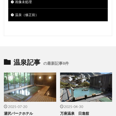
画像未処理
温泉（修正前）
温泉記事
の最新記事8件
2025-07-20
2025-04-30
湯沢パークホテル
万座温泉 日進舘