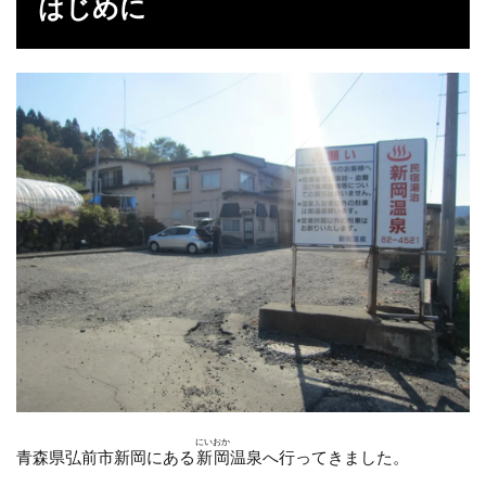
はじめに
2
温
泉
3
感
想
4
デ
ー
タ
にいおか
青森県弘前市新岡にある
新岡
温泉へ行ってきました。