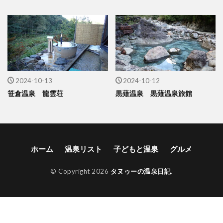
2024-10-13
2024-10-12
笹倉温泉 龍雲荘
黒薙温泉 黒薙温泉旅館
ホーム
温泉リスト
子どもと温泉
グルメ
© Copyright 2026
タヌゥーの温泉日記
.