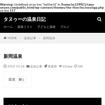
Warning
: Undefined array key "twitterId" in
/home/xs139921/tanu-
onsen.com/public_html/wp-content/themes/the-thor/inc/seo/ogp.php
on line
117
タヌゥーの温泉日記
ホーム
温泉リスト
子どもと温泉
グルメ
HOME
温泉記事
新岡温泉
新岡温泉
2014-10-26
温泉記事
青森県
53view
0件
目次
1
は
じ
め
に