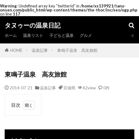
Warning
: Undefined array key "twitterId" in
/home/xs139921/tanu-
onsen.com/public_html/wp-content/themes/the-thor/inc/seo/ogp.php
on line
117
タヌゥーの温泉日記
ホーム
温泉リスト
子どもと温泉
グルメ
HOME
温泉記事
東鳴子温泉 高友旅館
東鳴子温泉 高友旅館
2014-07-21
温泉記事
宮城県
42view
0件
目次
1
は
じ
め
に