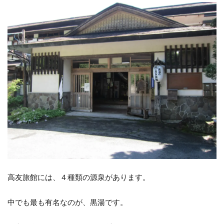
ネ風
呂
（女
性
用）
2.5
婦人
風呂
2.6
家族
風呂
3
感
想
4
高友旅館には、４種類の源泉があります。
デ
ー
中でも最も有名なのが、黒湯です。
タ