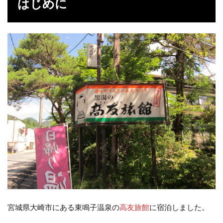
はじめに
2
温
泉
2.1
黒湯
2.2
プー
ル風
呂
2.3
ひょ
うた
ん風
呂
（男
性
用）
宮城県大崎市にある東鳴子温泉の
高友旅館
に宿泊しました。
2.4
ラム