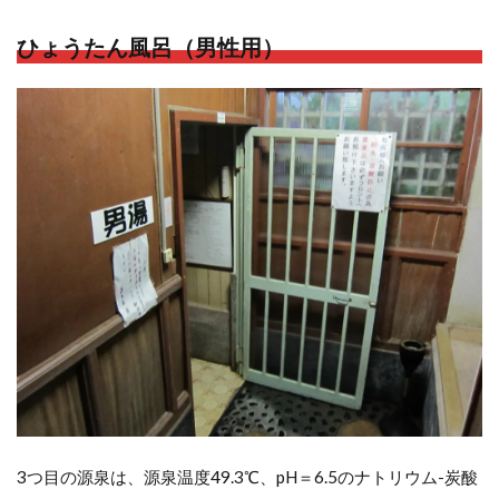
ひょうたん風呂（男性用）
3つ目の源泉は、源泉温度49.3℃、pH＝6.5のナトリウム-炭酸