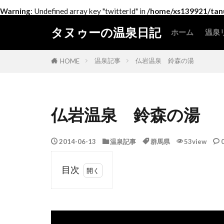
Warning
: Undefined array key "twitterId" in
/home/xs139921/tanu
タヌゥーの温泉日記
ホーム
温泉
北
関
中
近
中
四
九
温泉記事
仏岩温泉 鈴森の湯
HOME
仏岩温泉 鈴森の湯
2014-06-13
温泉記事
群馬県
53view
目次
1
は
じ
め