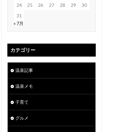
24
25
26
27
28
29
30
31
« 7月
カテゴリー
温泉記事
温泉メモ
子育て
グルメ