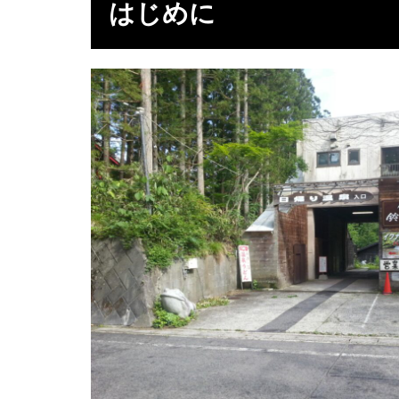
はじめに
に
2
温
泉
2.1
内湯
2.2
露天
3
感
想
4
デ
ー
タ