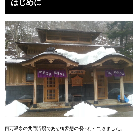
はじめに
2
温
泉
3
感
想
4
デ
ー
タ
四万温泉の共同浴場である御夢想の湯へ行ってきました。