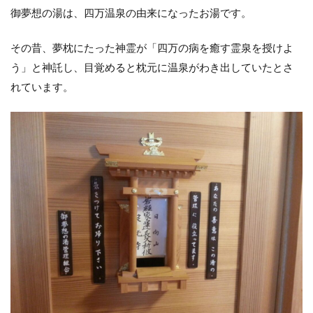
御夢想の湯は、四万温泉の由来になったお湯です。
その昔、夢枕にたった神霊が「四万の病を癒す霊泉を授けよ
う」と神託し、目覚めると枕元に温泉がわき出していたとさ
れています。