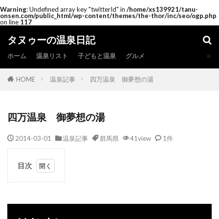
Warning
: Undefined array key "twitterId" in
/home/xs139921/tanu-
onsen.com/public_html/wp-content/themes/the-thor/inc/seo/ogp.php
on line
117
タヌゥーの温泉日記
ホーム
温泉リスト
子どもと温泉
グルメ
HOME
温泉記事
四万温泉 御夢想の湯
四万温泉 御夢想の湯
2014-03-01
温泉記事
群馬県
41view
1件
目次
1
は
じ
め
に