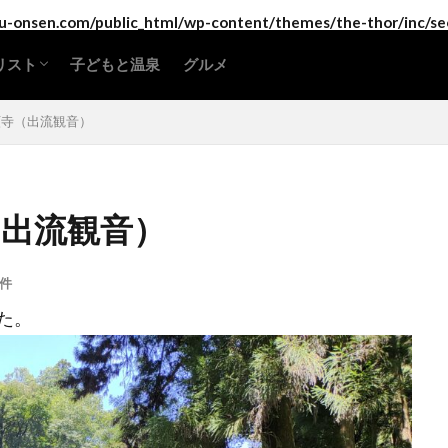
-onsen.com/public_html/wp-content/themes/the-thor/inc/se
リスト
子どもと温泉
グルメ
海道・東北地方
東地方
部地方
畿地方
国地方
国地方
州地方・沖縄
満願寺（出流観音）
（出流観音）
0件
た。