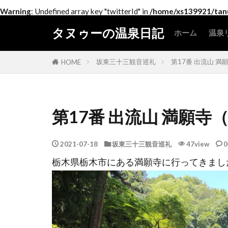
Warning
: Undefined array key "twitterId" in
/home/xs139921/tanu
タヌゥーの温泉日記
ホーム
温泉
北
関
中
近
中
四
九
坂東三十三観音巡礼
第17番 出流山 
HOME
第17番 出流山 満願寺
2021-07-18
坂東三十三観音巡礼
47view
栃木県栃木市にある満願寺に行ってきまし