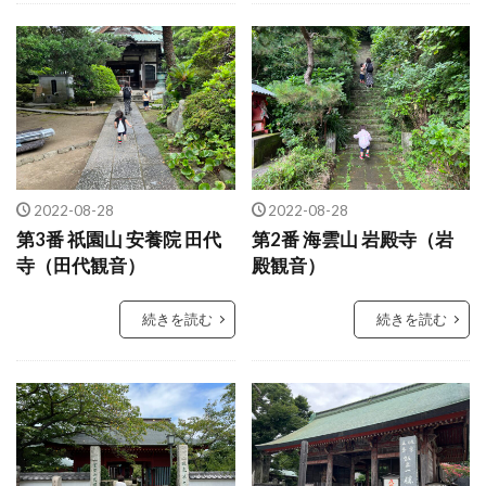
2022-08-28
2022-08-28
第3番 祇園山 安養院 田代
第2番 海雲山 岩殿寺（岩
寺（田代観音）
殿観音）
続きを読む
続きを読む