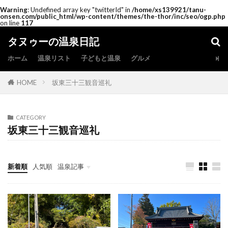
Warning
: Undefined array key "twitterId" in
/home/xs139921/tanu-
onsen.com/public_html/wp-content/themes/the-thor/inc/seo/ogp.php
on line
117
タヌゥーの温泉日記
ホーム
温泉リスト
子どもと温泉
グルメ
HOME
坂東三十三観音巡礼
CATEGORY
坂東三十三観音巡礼
新着順
人気順
温泉記事
温泉記事