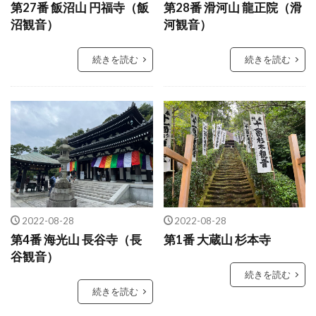
第27番 飯沼山 円福寺（飯
第28番 滑河山 龍正院（滑
沼観音）
河観音）
続きを読む
続きを読む
2022-08-28
2022-08-28
第4番 海光山 長谷寺（長
第1番 大蔵山 杉本寺
谷観音）
続きを読む
続きを読む