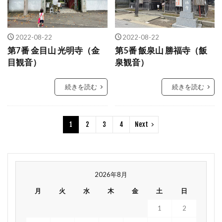
2022-08-22
2022-08-22
第7番 金目山 光明寺（金
第5番 飯泉山 勝福寺（飯
目観音）
泉観音）
続きを読む
続きを読む
1
2
3
4
Next
2026年8月
月
火
水
木
金
土
日
1
2