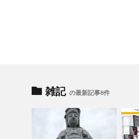
雑記
の最新記事8件