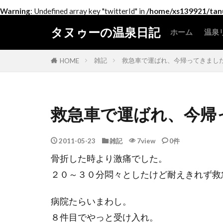
Warning
: Undefined array key "twitterId" in
/home/xs139921/tanu
タヌゥーの温泉日記
ホーム
温泉
北
関
中
近
中
四
九
雑記
救急車で運ばれ、今帰ってきまし
HOME
救急車で運ばれ、今帰
2011-05-23
雑記
7view
0件
骨折した時より激痛でした。
２０～３０分悶々としたけど耐えきれず救
病院たらいまわし。
８件目でやっと受け入れ。