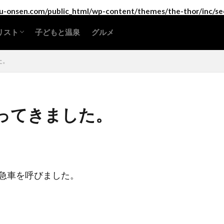
-onsen.com/public_html/wp-content/themes/the-thor/inc/se
リスト
子どもと温泉
グルメ
海道・東北地方
東地方
部地方
畿地方
国地方
国地方
州地方・沖縄
た。
ってきました。
急車を呼びました。