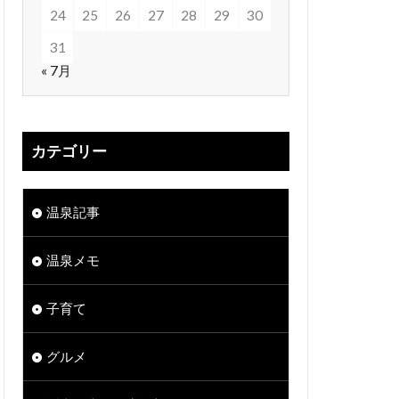
24
25
26
27
28
29
30
31
« 7月
カテゴリー
温泉記事
温泉メモ
子育て
グルメ