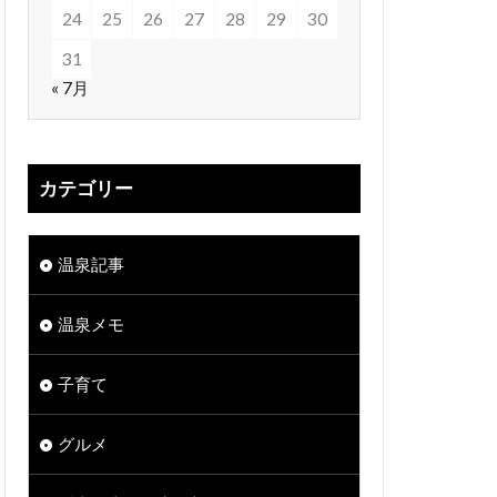
24
25
26
27
28
29
30
31
« 7月
カテゴリー
温泉記事
温泉メモ
子育て
グルメ