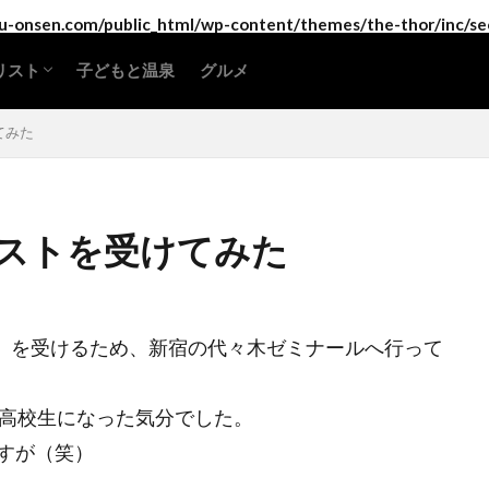
-onsen.com/public_html/wp-content/themes/the-thor/inc/se
リスト
子どもと温泉
グルメ
海道・東北地方
東地方
部地方
畿地方
国地方
国地方
州地方・沖縄
てみた
ストを受けてみた
T）を受けるため、新宿の代々木ゼミナールへ行って
、高校生になった気分でした。
すが（笑）