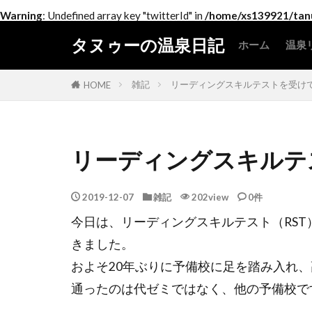
Warning
: Undefined array key "twitterId" in
/home/xs139921/tanu
タヌゥーの温泉日記
ホーム
温泉
北
関
中
近
中
四
九
雑記
リーディングスキルテストを受け
HOME
リーディングスキルテ
2019-12-07
雑記
202view
0件
今日は、リーディングスキルテスト（RS
きました。
およそ20年ぶりに予備校に足を踏み入れ
通ったのは代ゼミではなく、他の予備校で