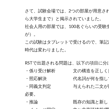
さて、試験会場では、2つの部屋が用意さ
ら大学生まで）と掲示されていました。
社会人用の部屋では、100名ぐらいの受
が）。
この試験はタブレットで受けるので、筆記
時代は変わりました。
RSTで出題される問題は、以下の項目に
・係り受け解析 文の構造を正しく把
・照応解決 代名詞が何を指してい
・同義文判定 与えられた二文が同義
必要。
・推論 既存の知識と新しく得ら