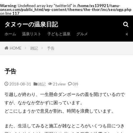
Warning
: Undefined array key "twitterId" in
/home/xs139921/tanu-
onsen.com/public_html/wp-content/themes/the-thor/inc/seo/ogp.php
on line
117
タヌゥーの温泉日記
ホーム
温泉リスト
子どもと温泉
グルメ
HOME
雑記
予告
予告
2018-08-31
雑記
21view
0件
引越しが終わり、一生懸命ダンボールの蓋を開けているので
すが、なかなか空かずに困っています。
どこにしまうかで意見が割れ、時間を浪費しています。
また、生活してみると施工が雑なところがいくつも目につき