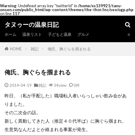
Warning
: Undefined array key "twitterId" in
/home/xs139921/tanu-
onsen.com/public_html/wp-content/themes/the-thor/inc/seo/ogp.php
on line
117
タヌゥーの温泉日記
ホーム
温泉リスト
子どもと温泉
グルメ
HOME
雑記
俺氏、胸ぐらを掴まれる
俺氏、胸ぐらを掴まれる
2014-04-19
雑記
34view
0件
昨日、（私が手配した）職場転入者いらっしゃい飲み会があ
りました。
その二次会の話。
新しく異動してきた人（推定４０代半ば）に胸ぐら掴まれ、
生意気なんだよとか絡まれる事案が発生。