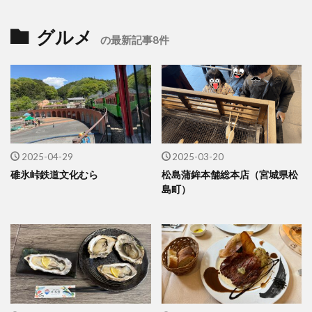
グルメ
の最新記事8件
2025-04-29
2025-03-20
碓氷峠鉄道文化むら
松島蒲鉾本舗総本店（宮城県松
島町）