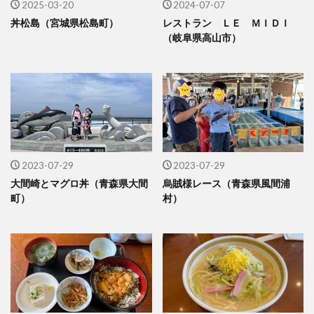
2025-03-20
2024-07-07
丼松島（宮城県松島町）
レストラン ＬＥ ＭＩＤＩ
（岐阜県高山市）
2023-07-29
2023-07-29
大間崎とマグロ丼（青森県大間
烏賊様レース（青森県風間浦
町）
村）