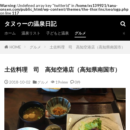
Warning
: Undefined array key "twitterId" in
/home/xs139921/tanu-
onsen.com/public_html/wp-content/themes/the-thor/inc/seo/ogp.php
on line
117
タヌゥーの温泉日記
ホーム
温泉リスト
子どもと温泉
グルメ
HOME
グルメ
土佐料理 司 高知空港店（高知県南国市）
土佐料理 司 高知空港店（高知県南国市）
2018-10-02
グルメ
19view
0件