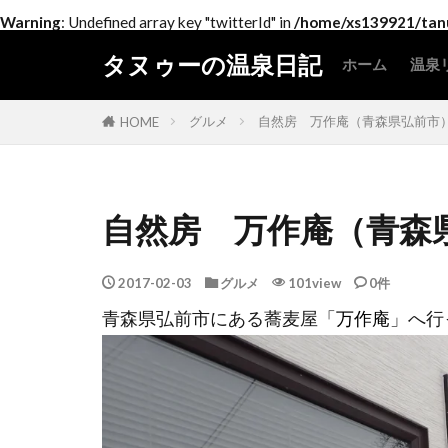
Warning
: Undefined array key "twitterId" in
/home/xs139921/tanu
タヌゥーの温泉日記
ホーム
温泉
北
関
中
近
中
四
九
グルメ
自然房 万作庵（青森県弘前市
HOME
自然房 万作庵（青森
2017-02-03
グルメ
101view
0件
青森県弘前市にある蕎麦屋「
万作庵
」へ行