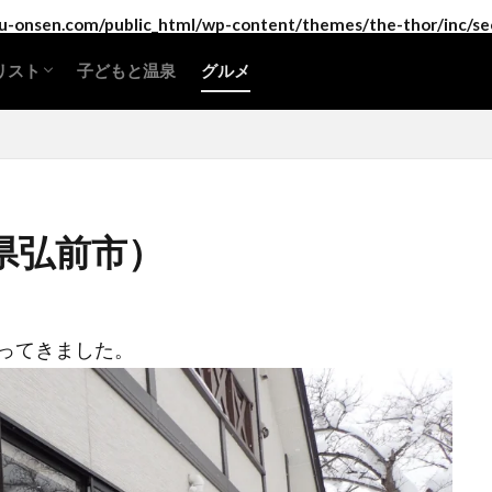
-onsen.com/public_html/wp-content/themes/the-thor/inc/se
リスト
子どもと温泉
グルメ
海道・東北地方
東地方
部地方
畿地方
国地方
国地方
州地方・沖縄
）
県弘前市）
ってきました。