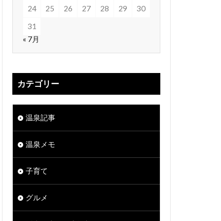
24
25
26
27
28
29
30
31
« 7月
カテゴリー
温泉記事
温泉メモ
子育て
グルメ