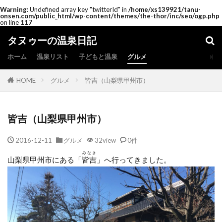
Warning
: Undefined array key "twitterId" in
/home/xs139921/tanu-
onsen.com/public_html/wp-content/themes/the-thor/inc/seo/ogp.php
on line
117
タヌゥーの温泉日記
ホーム
温泉リスト
子どもと温泉
グルメ
HOME
グルメ
皆吉（山梨県甲州市）
皆吉（山梨県甲州市）
2016-12-11
グルメ
32view
0件
みなき
山梨県甲州市にある「
皆吉
」へ行ってきました。