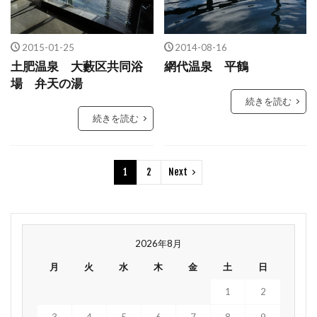
2015-01-25
2014-08-16
土肥温泉 大藪区共同浴
網代温泉 平鶴
場 弁天の湯
続きを読む
続きを読む
1
2
Next
2026年8月
月
火
水
木
金
土
日
1
2