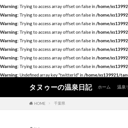
Warning
: Trying to access array offset on false in
/home/xs139921
Warning
: Trying to access array offset on false in
/home/xs139921
Warning
: Trying to access array offset on false in
/home/xs139921
Warning
: Trying to access array offset on false in
/home/xs139921
Warning
: Trying to access array offset on false in
/home/xs139921
Warning
: Trying to access array offset on false in
/home/xs139921
Warning
: Trying to access array offset on false in
/home/xs139921
Warning
: Trying to access array offset on false in
/home/xs139921
Warning
: Undefined array key "twitterId" in
/home/xs139921/tanu
タヌゥーの温泉日記
ホーム
温泉
北
関
中
近
中
四
九
千葉県
HOME