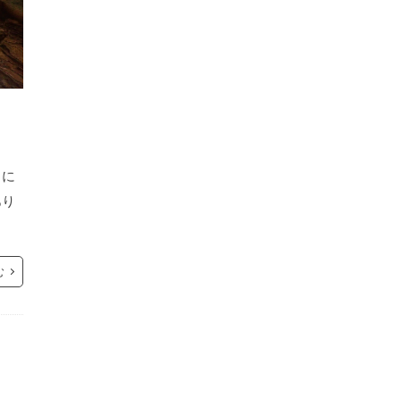
」に
あり
む